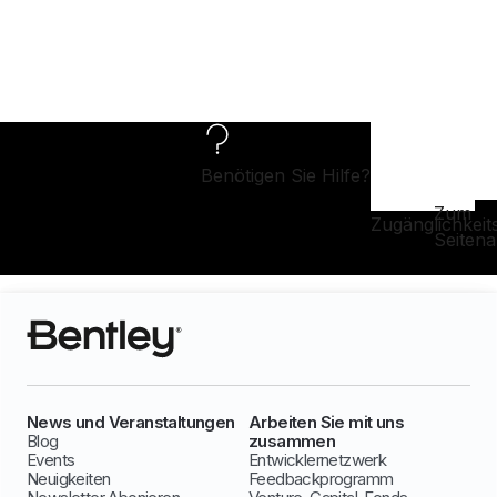
Benötigen Sie Hilfe?
Zum
Zugänglichkeit
Seiten
News und Veranstaltungen
Arbeiten Sie mit uns
Blog
zusammen
Events
Entwicklernetzwerk
Neuigkeiten
Feedbackprogramm