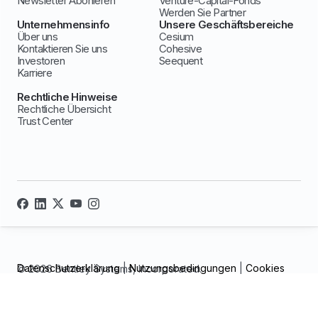
Newsletter Abonieren
Venture-Capital-Fonds
Werden Sie Partner
Unternehmensinfo
Unsere Geschäftsbereiche
Über uns
Cesium
Kontaktieren Sie uns
Cohesive
Investoren
Seequent
Karriere
Rechtliche Hinweise
Rechtliche Übersicht
Trust Center
Datenschutzerklärung
|
Nutzungsbedingungen
|
Cookies
© 2026 Bentley Systems, Incorporated.