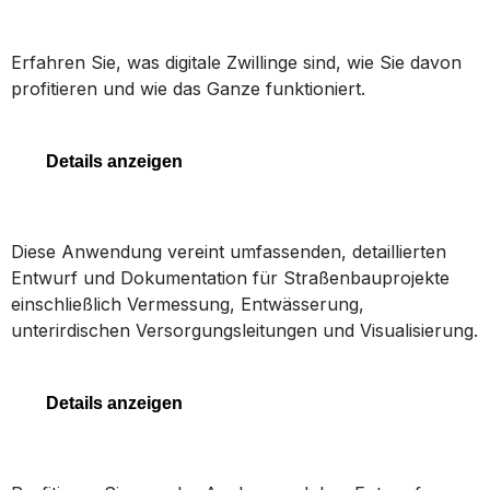
Digitale Zwillinge
Erfahren Sie, was digitale Zwillinge sind, wie Sie davon
profitieren und wie das Ganze funktioniert.
Digitale Zwillinge
Details anzeigen
OpenRoads Designer
Diese Anwendung vereint umfassenden, detaillierten
Entwurf und Dokumentation für Straßenbauprojekte
einschließlich Vermessung, Entwässerung,
unterirdischen Versorgungsleitungen und Visualisierung.
OpenRoads Designer
Details anzeigen
STAAD