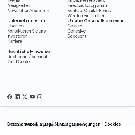
Events
Entwicklernetzwerk
Neuigkeiten
Feedbackprogramm
Newsletter Abonieren
Venture-Capital-Fonds
Werden Sie Partner
Unternehmensinfo
Unsere Geschäftsbereiche
Über uns
Cesium
Kontaktieren Sie uns
Cohesive
Investoren
Seequent
Karriere
Rechtliche Hinweise
Rechtliche Übersicht
Trust Center
Datenschutzerklärung
|
Nutzungsbedingungen
|
Cookies
© 2026 Bentley Systems, Incorporated.