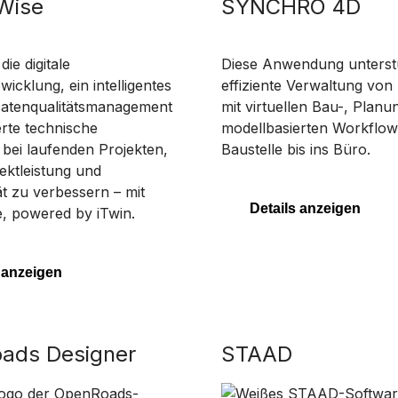
Wise
SYNCHRO 4D
ie digitale
Diese Anwendung unterstü
icklung, ein intelligentes
effiziente Verwaltung von
 Datenqualitätsmanagement
mit virtuellen Bau-, Planu
rte technische
modellbasierten Workflow
bei laufenden Projekten,
Baustelle bis ins Büro.
ektleistung und
ät zu verbessern – mit
Details anzeigen
e, powered by iTwin.
 anzeigen
ads Designer
STAAD