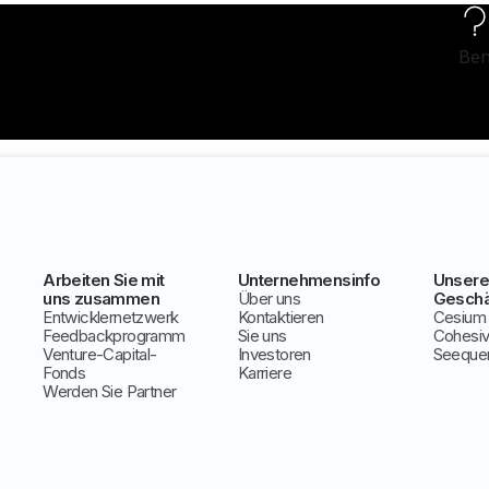
Ben
Arbeiten Sie mit
Unternehmensinfo
Unsere
uns zusammen
Über uns
Geschä
Entwicklernetzwerk
Kontaktieren
Cesium
Feedbackprogramm
Sie uns
Cohesi
Venture-Capital-
Investoren
Seeque
Fonds
Karriere
Werden Sie Partner