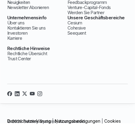
Neuigkeiten
Feedbackprogramm
Newsletter Abonieren
Venture-Capital-Fonds
Werden Sie Partner
Unternehmensinfo
Unsere Geschäftsbereiche
Über uns
Cesium
Kontaktieren Sie uns
Cohesive
Investoren
Seequent
Karriere
Rechtliche Hinweise
Rechtliche Übersicht
Trust Center
Datenschutzerklärung
|
Nutzungsbedingungen
|
Cookies
© 2026 Bentley Systems, Incorporated.