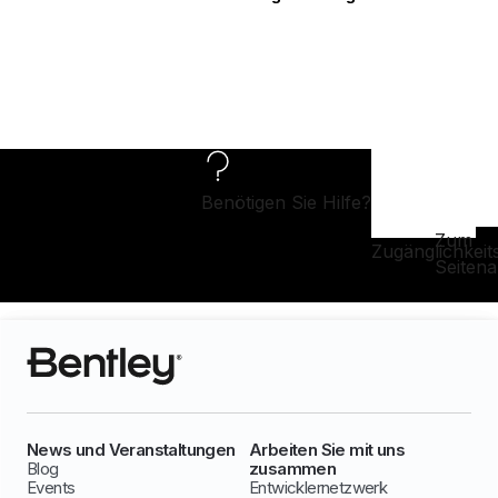
Benötigen Sie Hilfe?
Zum
Zugänglichkeit
Seiten
News und Veranstaltungen
Arbeiten Sie mit uns
Blog
zusammen
Events
Entwicklernetzwerk