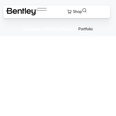
Startseite
/
Bentley Ventures
/
Portfolio
Unternehmens-
Portfolio