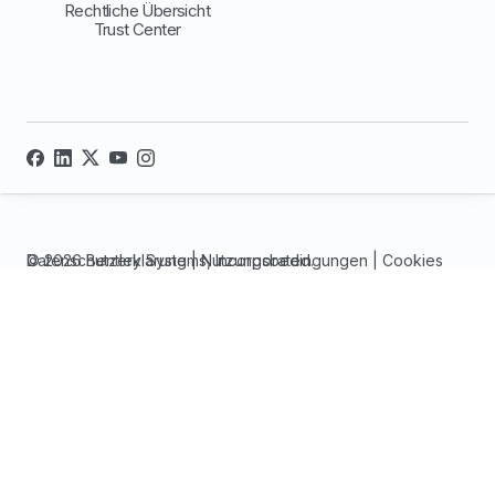
Rechtliche Übersicht
Trust Center
© 2026 Bentley Systems, Incorporated.
Datenschutzerklärung
|
Nutzungsbedingungen
|
Cookies