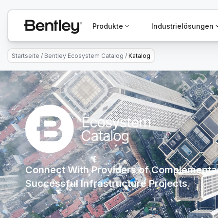
Produkte
Industrielösungen
Startseite
/
Bentley Ecosystem Catalog
/
Katalog
Connect With Providers of Complementar
Successful Infrastructure Projects.