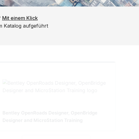
?
Mit einem Klick
em Katalog aufgeführt
Bentley OpenRoads Designer, OpenBridge
Designer and MicroStation Training