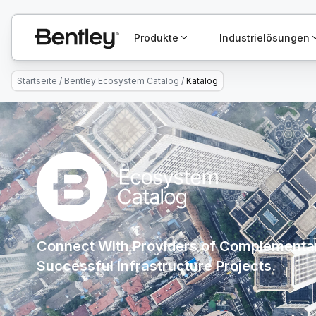
Produkte
Industrielösungen
Startseite
/
Bentley Ecosystem Catalog
/
Katalog
Connect With Providers of Complementar
Successful Infrastructure Projects.