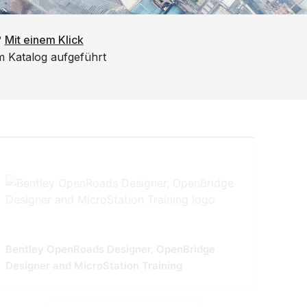
?
Mit einem Klick
em Katalog aufgeführt
Bentley OpenRoads Designer, OpenBridge
Designer and MicroStation Training