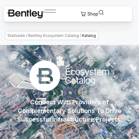
Startseite
/
Bentley Ecosystem Catalog
/
Katalog
Connect With Providers of
Complementary Solutions To Drive
Successful Infrastructure Projects.