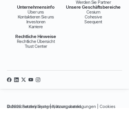
Werden Sie Partner
Unternehmensinfo
Unsere Geschäftsbereiche
Über uns
Cesium
Kontaktieren Sie uns
Cohesive
Investoren
Seequent
Karriere
Rechtliche Hinweise
Rechtliche Übersicht
Trust Center
© 2026 Bentley Systems, Incorporated.
Datenschutzerklärung
|
Nutzungsbedingungen
|
Cookies