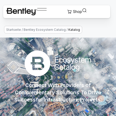
Startseite
/
Bentley Ecosystem Catalog
/
Katalog
Connect With Providers of
Complementary Solutions To Drive
Successful Infrastructure Projects.