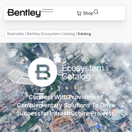
Startseite
/
Bentley Ecosystem Catalog
/
Katalog
Connect With Providers of
Complementary Solutions To Drive
Successful Infrastructure Projects.