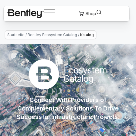
Startseite
/
Bentley Ecosystem Catalog
/
Katalog
Connect With Providers of
Complementary Solutions To Drive
Successful Infrastructure Projects.