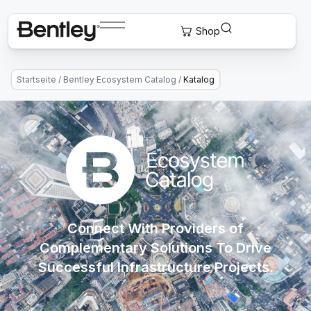
Startseite
/
Bentley Ecosystem Catalog
/
Katalog
Connect With Providers of
Complementary Solutions To Drive
Successful Infrastructure Projects.