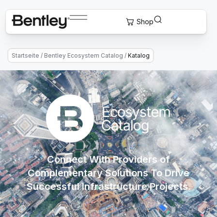
Startseite
/
Bentley Ecosystem Catalog
/
Katalog
Connect With Providers of
Complementary Solutions To Drive
Successful Infrastructure Projects.