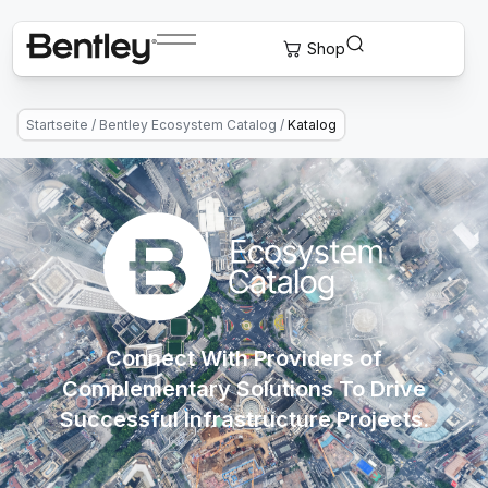
Startseite
/
Bentley Ecosystem Catalog
/
Katalog
Connect With Providers of
Complementary Solutions To Drive
Successful Infrastructure Projects.