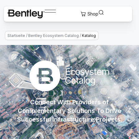
Startseite
/
Bentley Ecosystem Catalog
/
Katalog
Connect With Providers of
Complementary Solutions To Drive
Successful Infrastructure Projects.