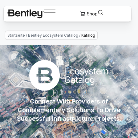
Startseite
/
Bentley Ecosystem Catalog
/
Katalog
Connect With Providers of
Complementary Solutions To Drive
Successful Infrastructure Projects.