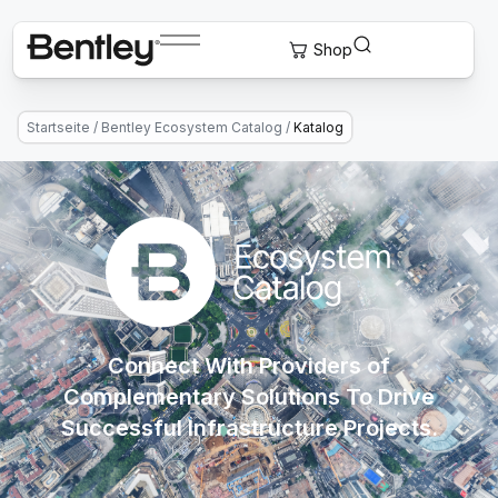
Startseite
/
Bentley Ecosystem Catalog
/
Katalog
Connect With Providers of
Complementary Solutions To Drive
Successful Infrastructure Projects.