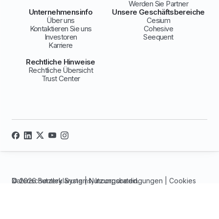
Werden Sie Partner
Unternehmensinfo
Unsere Geschäftsbereiche
Über uns
Cesium
Kontaktieren Sie uns
Cohesive
Investoren
Seequent
Karriere
Rechtliche Hinweise
Rechtliche Übersicht
Trust Center
© 2026 Bentley Systems, Incorporated.
Datenschutzerklärung
|
Nutzungsbedingungen
|
Cookies