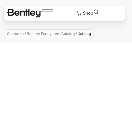
Startseite
/
Bentley Ecosystem Catalog
/
Katalog
Connect With Providers of
Complementary Solutions To Drive
Successful Infrastructure Projects.