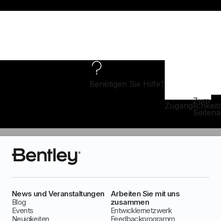
Benötigen Sie Hilfe?
Zum
Zugänglichkeit
Seiten
News und Veranstaltungen
Arbeiten Sie mit uns
Blog
zusammen
Events
Entwicklernetzwerk
Neuigkeiten
Feedbackprogramm