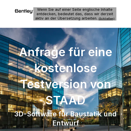
Wenn Sie auf einer Seite englische Inhalte
entdecken, bedeutet das, dass wir derzeit
aktiv an der Übersetzung arbeiten.
(Schließen)
Anfrage für eine
kostenlose
Testversion von
STAAD
3D-Software für Baustatik und
Entwurf