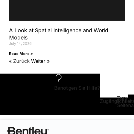
A Look at Spatial Intelligence and World
Models
July 14, 2026
Read More »
« Zurück
Weiter »
Benötigen Sie Hilfe?
Zum
Zugänglichkeit
Seiten