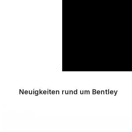
Neuigkeiten rund um Bentley
N
a
Inhalt suchen
c
h