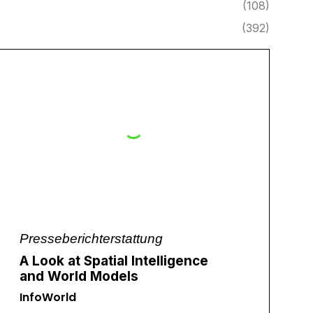
(108)
(392)
Presseberichterstattung
A Look at Spatial Intelligence
and World Models
InfoWorld