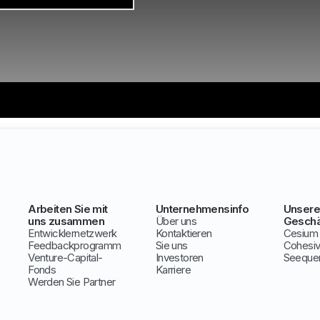
Arbeiten Sie mit
Unternehmensinfo
Unsere
uns zusammen
Über uns
Geschä
Entwicklernetzwerk
Kontaktieren
Cesium
Feedbackprogramm
Sie uns
Cohesi
Venture-Capital-
Investoren
Seeque
Fonds
Karriere
Werden Sie Partner