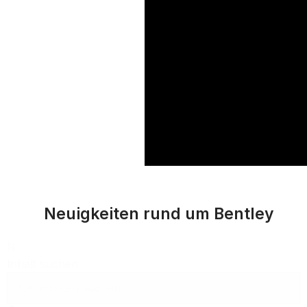
Neuigkeiten rund um Bentley
N
a
Inhalt suchen
c
h