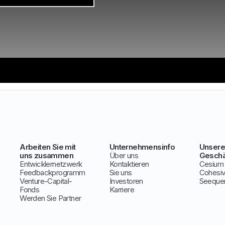
Arbeiten Sie mit
Unternehmensinfo
Unsere
uns zusammen
Über uns
Geschä
Entwicklernetzwerk
Kontaktieren
Cesium
Feedbackprogramm
Sie uns
Cohesi
Venture-Capital-
Investoren
Seeque
Fonds
Karriere
Werden Sie Partner