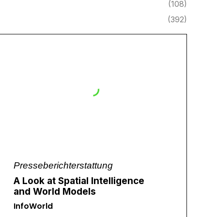
(108)
(392)
Presseberichterstattung
A Look at Spatial Intelligence
and World Models
InfoWorld