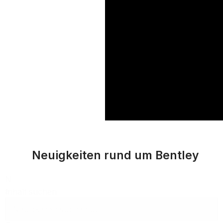
Neuigkeiten rund um Bentley
N
a
Inhalt suchen
c
h