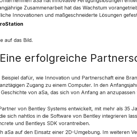
nternehmen aSa hat innovative Fertigungslösungen entwicke
langjährige Zusammenarbeit hat das Wachstum vorangetriebe
liche Innovationen und maßgeschneiderte Lösungen gefesti
roStation
e auf das Bild.
ine erfolgreiche Partnersc
Beispiel dafür, wie Innovation und Partnerschaft eine Bra
ganztägigen Zugang zu einem Computer. In den Anfangsja
e Geschichte von aSa, das sich von Anfang an anzupasse
 Partner von Bentley Systems entwickelt, mit mehr als 35
ie sich nahtlos in die Software von Bentley integrieren l
ncrete und Bentleys SDK vorantreiben.
h aSa auf den Einsatz einer 2D-Umgebung. Im weiteren Ver