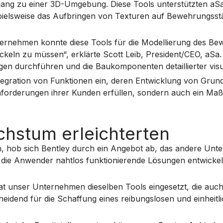
g zu einer 3D-Umgebung. Diese Tools unterstützten aSa n
ispielsweise das Aufbringen von Texturen auf Bewehrungss
ernehmen konnte diese Tools für die Modellierung des Bew
ckeln zu müssen“, erklärte Scott Leib, President/CEO, aS
n durchführen und die Baukomponenten detaillierter visua
tegration von Funktionen ein, deren Entwicklung von Grun
nforderungen ihrer Kunden erfüllen, sondern auch ein Maß
chstum erleichterten
, hob sich Bentley durch ein Angebot ab, das andere Unter
r die Anwender nahtlos funktionierende Lösungen entwicke
t unser Unternehmen dieselben Tools eingesetzt, die auch 
scheidend für die Schaffung eines reibungslosen und einhei