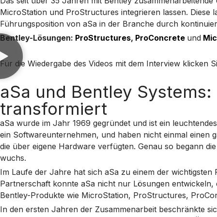
Das seit über 35 Jahren mit Bentley zusammenarbeitende U
MicroStation und ProStructures integrieren lassen. Diese 
Führungsposition von aSa in der Branche durch kontinuier
Bentley-Lösungen:
ProStructures
,
ProConcrete
und
Mic
Für die Wiedergabe des Videos mit dem Interview klicken Si
aSa und Bentley Systems: E
transformiert
aSa wurde im Jahr 1969 gegründet und ist ein leuchtendes 
ein Softwareunternehmen, und haben nicht einmal einen 
die über eigene Hardware verfügten. Genau so begann di
wuchs.
Im Laufe der Jahre hat sich aSa zu einem der wichtigsten
Partnerschaft konnte aSa nicht nur Lösungen entwickeln, d
Bentley-Produkte wie MicroStation, ProStructures, ProCo
In den ersten Jahren der Zusammenarbeit beschränkte sic