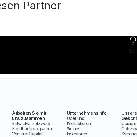
esen Partner
Ben
Arbeiten Sie mit
Unternehmensinfo
Unsere
uns zusammen
Über uns
Geschä
Entwicklernetzwerk
Kontaktieren
Cesium
Feedbackprogramm
Sie uns
Cohesi
Venture-Capital-
Investoren
Seeque