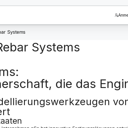
Anme
ebar Systems
 Rebar Systems
ems:
nerschaft, die das Engi
ellierungswerkzeugen von 
rt
taaten