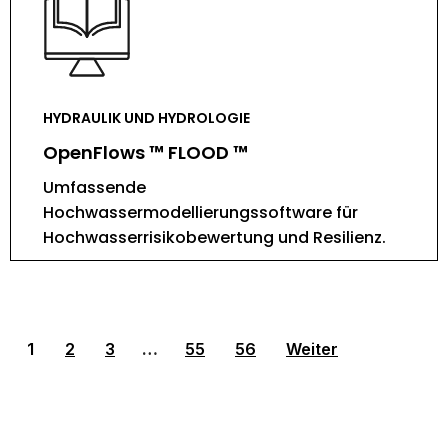
HYDRAULIK UND HYDROLOGIE
OpenFlows ™ FLOOD ™
Umfassende
Hochwassermodellierungssoftware für
Hochwasserrisikobewertung und Resilienz.
1
2
3
…
55
56
Weiter