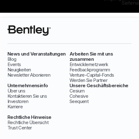
Seiten
News und Veranstaltungen
Arbeiten Sie mit uns
Blog
zusammen
Events
Entwicklernetzwerk
Neuigkeiten
Feedbackprogramm
Newsletter Abonieren
Venture-Capital-Fonds
Werden Sie Partner
Unternehmensinfo
Unsere Geschäftsbereiche
Über uns
Cesium
Kontaktieren Sie uns
Cohesive
Investoren
Seequent
Karriere
Rechtliche Hinweise
Rechtliche Übersicht
Trust Center