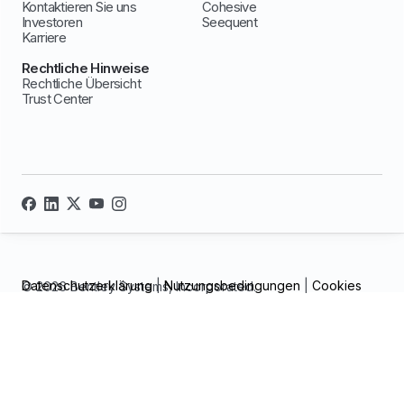
Kontaktieren Sie uns
Cohesive
Investoren
Seequent
Karriere
Rechtliche Hinweise
Rechtliche Übersicht
Trust Center
Datenschutzerklärung
|
Nutzungsbedingungen
|
Cookies
© 2026 Bentley Systems, Incorporated.