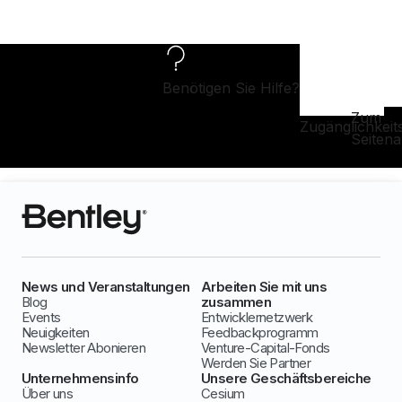
Benötigen Sie Hilfe?
Zum
Zugänglichkeit
Seiten
News und Veranstaltungen
Arbeiten Sie mit uns
Blog
zusammen
Events
Entwicklernetzwerk
Neuigkeiten
Feedbackprogramm
Newsletter Abonieren
Venture-Capital-Fonds
Werden Sie Partner
Unternehmensinfo
Unsere Geschäftsbereiche
Über uns
Cesium