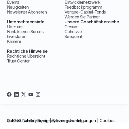
Events
Entwicklernetzwerk
Neuigkeiten
Feedbackprogramm
Newsletter Abonieren
Venture-Capital-Fonds
Werden Sie Partner
Unternehmensinfo
Unsere Geschäftsbereiche
Über uns
Cesium
Kontaktieren Sie uns
Cohesive
Investoren
Seequent
Karriere
Rechtliche Hinweise
Rechtliche Übersicht
Trust Center
Datenschutzerklärung
|
Nutzungsbedingungen
|
Cookies
© 2026 Bentley Systems, Incorporated.