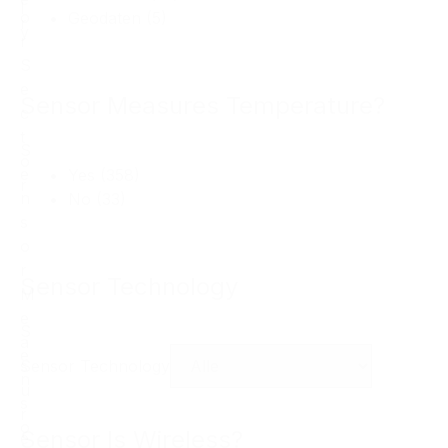
l
o
Geodaten
(5)
r
y
r
S
e
Sensor Measures Temperature?
c
t
S
o
e
Yes
(358)
r
n
No
(33)
s
o
r
Sensor Technology
M
e
S
a
e
s
Sensor Technology
n
u
s
r
o
Sensor Is Wireless?
e