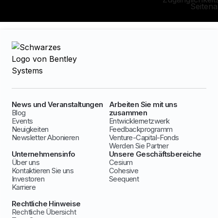
Seiten
News und Veranstaltungen
Arbeiten Sie mit uns
Blog
zusammen
Events
Entwicklernetzwerk
Neuigkeiten
Feedbackprogramm
Newsletter Abonieren
Venture-Capital-Fonds
Werden Sie Partner
Unternehmensinfo
Unsere Geschäftsbereiche
Über uns
Cesium
Kontaktieren Sie uns
Cohesive
Investoren
Seequent
Karriere
Rechtliche Hinweise
Rechtliche Übersicht