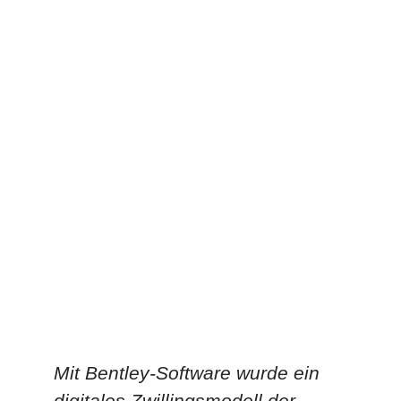
Mit Bentley-Software wurde ein
T
digitales Zwillingsmodell der
S