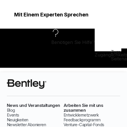
Mit Einem Experten Sprechen
Benötigen Sie Hilfe?
Zum
Zugänglichkeit
Seiten
News und Veranstaltungen
Arbeiten Sie mit uns
Blog
zusammen
Events
Entwicklernetzwerk
Neuigkeiten
Feedbackprogramm
Newsletter Abonieren
Venture-Capital-Fonds