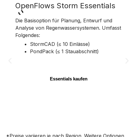
OpenFlows Storm Essentials
Ope
Die Basisoption für Planung, Entwurf und
Die St
Analyse von Regenwassersystemen. Umfasst
Analy
Folgendes:
Folgen
StormCAD (≤ 10 Einlässe)
PondPack (≤ 1 Stauabschnitt)
Essentials kaufen
*Preise variieren je nach Region. Weitere Optionen