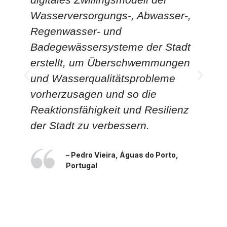
Wasserversorgungs-, Abwasser-,
W
Regenwasser- und
P
Badegewässersysteme der Stadt
Ve
erstellt, um Überschwemmungen
R
und Wasserqualitätsprobleme
u
vorherzusagen und so die
d
Reaktionsfähigkeit und Resilienz
v
der Stadt zu verbessern.
– Pedro Vieira, Águas do Porto,
Portugal