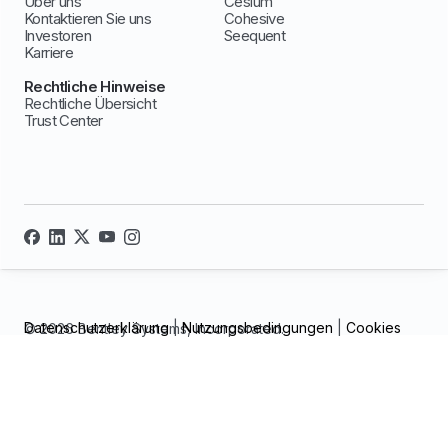
Über uns
Cesium
Kontaktieren Sie uns
Cohesive
Investoren
Seequent
Karriere
Rechtliche Hinweise
Rechtliche Übersicht
Trust Center
Datenschutzerklärung
|
Nutzungsbedingungen
|
Cookies
© 2026 Bentley Systems, Incorporated.