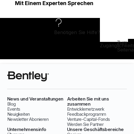
Mit Einem Experten Sprechen
Benötigen Sie Hilfe?
Zum
Zugänglichkeit
Seiten
News und Veranstaltungen
Arbeiten Sie mit uns
Blog
zusammen
Events
Entwicklernetzwerk
Neuigkeiten
Feedbackprogramm
Newsletter Abonieren
Venture-Capital-Fonds
Werden Sie Partner
Unternehmensinfo
Unsere Geschäftsbereiche