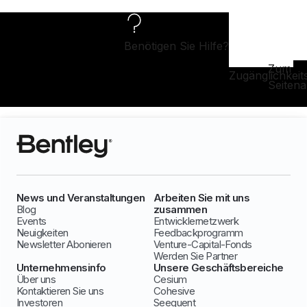
Benötigen Sie Hilfe?
Zum
Zugänglichkeit
Seiten
News und Veranstaltungen
Arbeiten Sie mit uns
Blog
zusammen
Events
Entwicklernetzwerk
Neuigkeiten
Feedbackprogramm
Newsletter Abonieren
Venture-Capital-Fonds
Werden Sie Partner
Unternehmensinfo
Unsere Geschäftsbereiche
Über uns
Cesium
Kontaktieren Sie uns
Cohesive
Investoren
Seequent