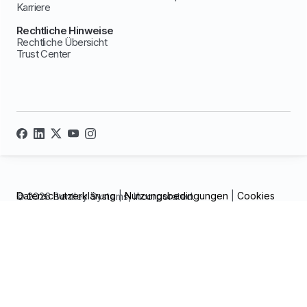
Karriere
Rechtliche Hinweise
Rechtliche Übersicht
Trust Center
Datenschutzerklärung
|
Nutzungsbedingungen
|
Cookies
© 2026 Bentley Systems, Incorporated.