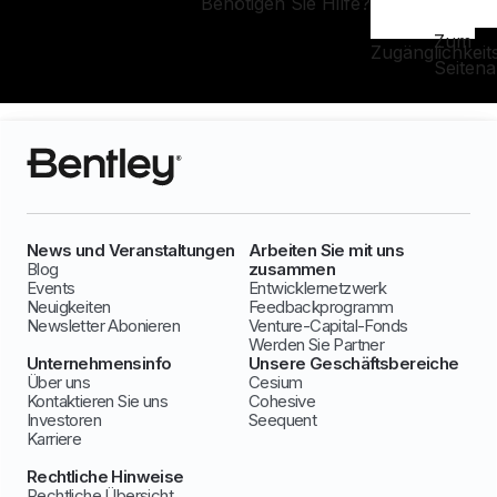
Benötigen Sie Hilfe?
Zum
Zugänglichkeit
Seiten
News und Veranstaltungen
Arbeiten Sie mit uns
Blog
zusammen
Events
Entwicklernetzwerk
Neuigkeiten
Feedbackprogramm
Newsletter Abonieren
Venture-Capital-Fonds
Werden Sie Partner
Unternehmensinfo
Unsere Geschäftsbereiche
Über uns
Cesium
Kontaktieren Sie uns
Cohesive
Investoren
Seequent
Karriere
Rechtliche Hinweise
Rechtliche Übersicht