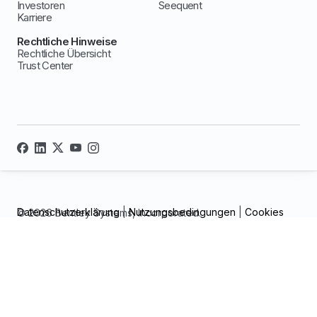
Investoren
Seequent
Karriere
Rechtliche Hinweise
Rechtliche Übersicht
Trust Center
Datenschutzerklärung
|
Nutzungsbedingungen
|
Cookies
© 2026 Bentley Systems, Incorporated.