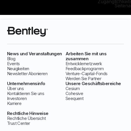
Zugänglichkeit
Seiten
News und Veranstaltungen
Arbeiten Sie mit uns
Blog
zusammen
Events
Entwicklernetzwerk
Neuigkeiten
Feedbackprogramm
Newsletter Abonieren
Venture-Capital-Fonds
Werden Sie Partner
Unternehmensinfo
Unsere Geschäftsbereiche
Über uns
Cesium
Kontaktieren Sie uns
Cohesive
Investoren
Seequent
Karriere
Rechtliche Hinweise
Rechtliche Übersicht
Trust Center