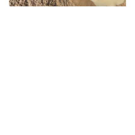
L
A
Y
V