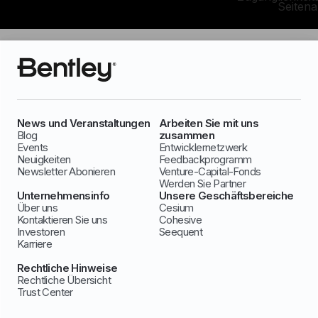
Seiten
News und Veranstaltungen
Arbeiten Sie mit uns
Blog
zusammen
Events
Entwicklernetzwerk
Neuigkeiten
Feedbackprogramm
Newsletter Abonieren
Venture-Capital-Fonds
Werden Sie Partner
Unternehmensinfo
Unsere Geschäftsbereiche
Über uns
Cesium
Kontaktieren Sie uns
Cohesive
Investoren
Seequent
Karriere
Rechtliche Hinweise
Rechtliche Übersicht
Trust Center