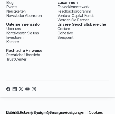
Blog
zusammen
Events
Entwicklernetzwerk
Neuigkeiten
Feedbackprogramm
Newsletter Abonieren
Venture-Capital-Fonds
Werden Sie Partner
Unternehmensinfo
Unsere Geschäftsbereiche
Über uns
Cesium
Kontaktieren Sie uns
Cohesive
Investoren
Seequent
Karriere
Rechtliche Hinweise
Rechtliche Übersicht
Trust Center
Datenschutzerklärung
|
Nutzungsbedingungen
|
Cookies
© 2026 Bentley Systems, Incorporated.