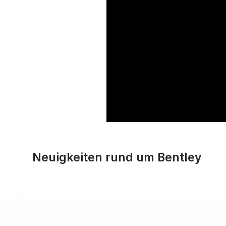
Neuigkeiten rund um Bentley
N
a
Inhalt suchen
c
h