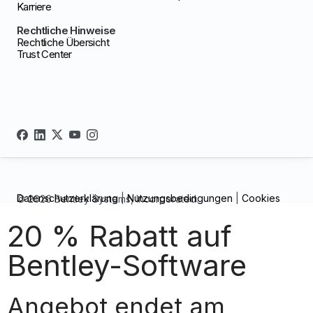
Karriere
Rechtliche Hinweise
Rechtliche Übersicht
Trust Center
Datenschutzerklärung
|
Nutzungsbedingungen
|
Cookies
© 2026 Bentley Systems, Incorporated.
20 % Rabatt auf
Bentley-Software
Angebot endet am