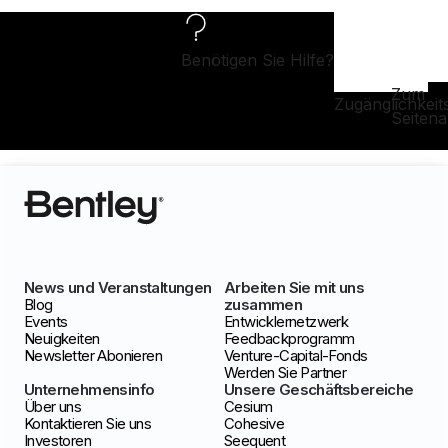
Benötigen Sie Hilfe?
Zum
Zugänglichkeit
Seiten
News und Veranstaltungen
Arbeiten Sie mit uns
Blog
zusammen
Events
Entwicklernetzwerk
Neuigkeiten
Feedbackprogramm
Newsletter Abonieren
Venture-Capital-Fonds
Werden Sie Partner
Unternehmensinfo
Unsere Geschäftsbereiche
Über uns
Cesium
Kontaktieren Sie uns
Cohesive
Investoren
Seequent