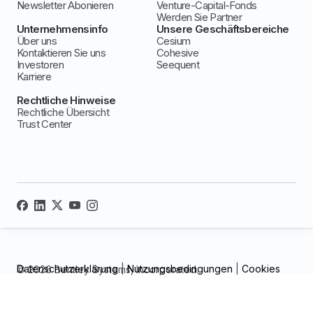
Newsletter Abonieren
Venture-Capital-Fonds
Werden Sie Partner
Unternehmensinfo
Unsere Geschäftsbereiche
Über uns
Cesium
Kontaktieren Sie uns
Cohesive
Investoren
Seequent
Karriere
Rechtliche Hinweise
Rechtliche Übersicht
Trust Center
Datenschutzerklärung
|
Nutzungsbedingungen
|
Cookies
© 2026 Bentley Systems, Incorporated.