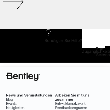
Benötigen Sie Hilfe?
Zum
Zugänglichkeit
Seiten
News und Veranstaltungen
Arbeiten Sie mit uns
Blog
zusammen
Events
Entwicklernetzwerk
Neuigkeiten
Feedbackprogramm